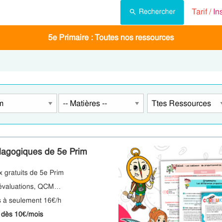
Tarif /
In
Rechercher
5e Primaire : Toutes nos ressources
édagogiques de 5e Prim
x gratuits de 5e Prim
, évaluations, QCM…
s à seulement 16€/h
s dès 10€/mois