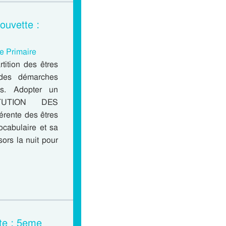
ouvette :
me Primaire
tition des êtres
des démarches
ges. Adopter un
ITUTION DES
érente des êtres
ocabulaire et sa
sors la nuit pour
tte : 5eme