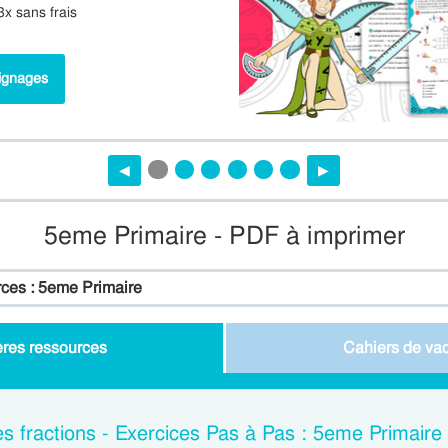
3x sans frais
ignages
◀︎
▶︎
5eme Primaire - PDF à imprimer
rces : 5eme Primaire
ères ressources
Cahiers de va
es fractions - Exercices Pas à Pas : 5eme Primaire