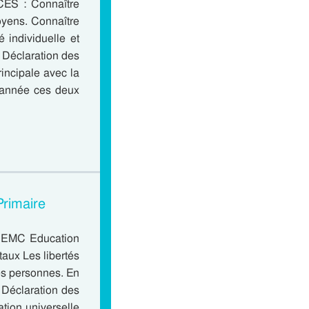
ES : Connaître
toyens. Connaître
é individuelle et
a Déclaration des
rincipale avec la
e année ces deux
Primaire
– EMC Education
taux Les libertés
les personnes. En
a Déclaration des
tion universelle