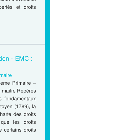
ertés et droits
tion - EMC :
imaire
 5eme Primaire –
u maître Repères
és fondamentaux
itoyen (1789), la
harte des droits
que les droits
 certains droits