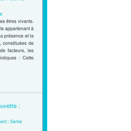
re
es êtres vivants.
ts appartenant à
la présence et la
, constituées de
de facteurs, les
iotiques : Cette
uvette :
ment : 5eme