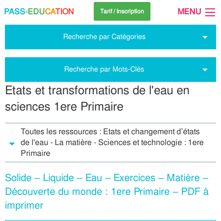
PASS
-EDU
CA
TION
MENU
Tarif / Inscription
Recherche par Catégories
Recherche par Mots-Clés
Etats et transformations de l'eau en
sciences 1ere Primaire
Toutes les ressources : Etats et changement d’états
de l'eau - La matière - Sciences et technologie : 1ere
Primaire
Solide – Liquide – Eau – Exercices – Matière –
Découverte du monde : 1ere Primaire – PDF à
imprimer