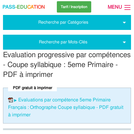
PASS
-EDU
CA
TION
MENU
Tarif / Inscription
Recherche par Catégories
Recherche par Mots-Clés
Evaluation progressive par compétences
- Coupe syllabique : 5eme Primaire -
PDF à imprimer
PDF gratuit à imprimer
Evaluations par compétence 5eme Primaire
Français : Orthographe Coupe syllabique - PDF gratuit
à imprimer