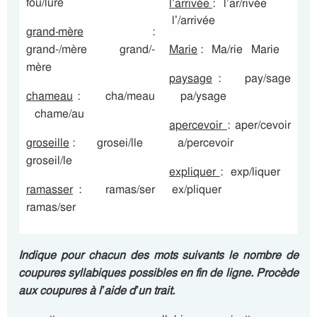
fou/lure
l’arrivée
: l’ar/rivée
l’/arrivée
grand-mère
:
grand-/mère grand/-
Marie
: Ma/rie Marie
mère
paysage
: pay/sage
chameau
: cha/meau
pa/ysage
chame/au
apercevoir
: aper/cevoir
groseille
: grosei/lle
a/percevoir
groseil/le
expliquer
: exp/liquer
ramasser
: ramas/ser
ex/pliquer
ramas/ser
Indique pour chacun des mots suivants le nombre de
coupures syllabiques possibles en fin de ligne. Procède
aux coupures à l’aide d’un trait.