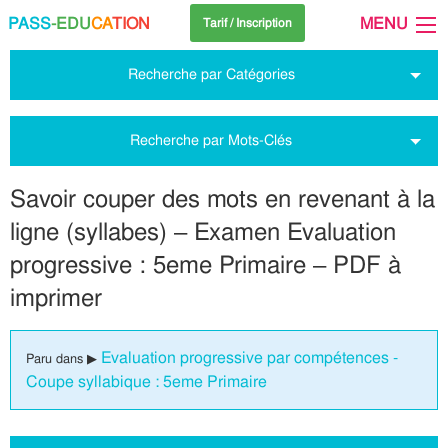
PASS
-EDU
CA
TION
MENU
Tarif / Inscription
Recherche par Catégories
Recherche par Mots-Clés
Savoir couper des mots en revenant à la
ligne (syllabes) – Examen Evaluation
progressive : 5eme Primaire – PDF à
imprimer
Evaluation progressive par compétences -
Paru dans ▶
Coupe syllabique : 5eme Primaire