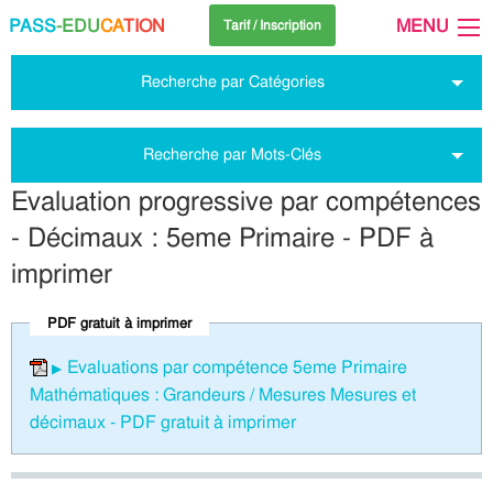
PASS
-EDU
CA
TION
MENU
Tarif / Inscription
Recherche par Catégories
Recherche par Mots-Clés
Evaluation progressive par compétences
- Décimaux : 5eme Primaire - PDF à
imprimer
PDF gratuit à imprimer
Evaluations par compétence 5eme Primaire
Mathématiques : Grandeurs / Mesures Mesures et
décimaux - PDF gratuit à imprimer