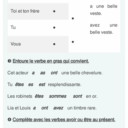
a une belle
Toi et ton frère
●
veste.
●
avez une
Tu
●
belle veste.
●
Vous
●
❸
Entoure le verbe en gras qui convient.
Cet acteur
a as ont
une belle chevelure.
Tu
êtes
es est
resplendissante.
Les robinets
êtes sommes sont
en or.
Lia et Louis
a ont avez
un timbre rare.
❹
Complète avec les verbes avoir ou être au présent.