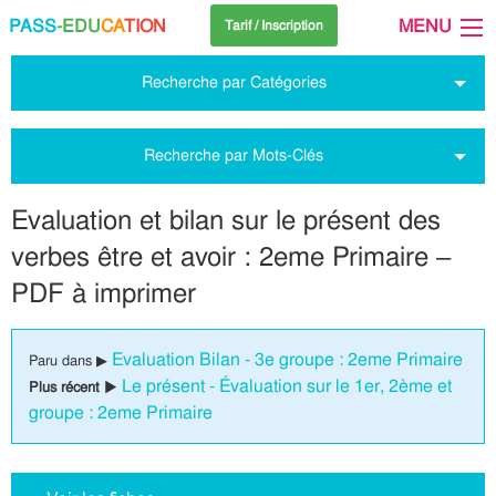
PASS
-EDU
CA
TION
MENU
Tarif / Inscription
Recherche par Catégories
Recherche par Mots-Clés
Evaluation et bilan sur le présent des
verbes être et avoir : 2eme Primaire –
PDF à imprimer
Evaluation Bilan - 3e groupe : 2eme Primaire
Paru dans ▶
Le présent - Évaluation sur le 1er, 2ème et
Plus récent ▶
groupe : 2eme Primaire