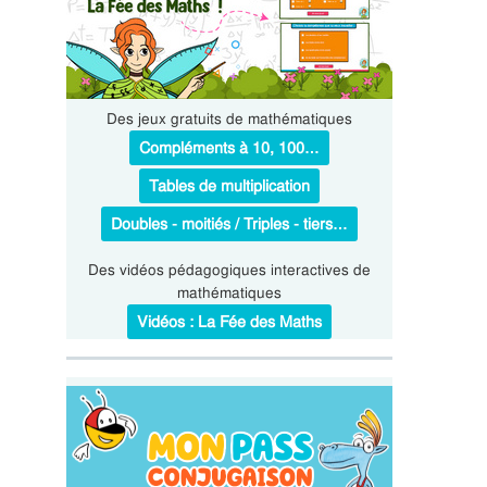
Des jeux gratuits de mathématiques
Compléments à 10, 100…
Tables de multiplication
Doubles - moitiés / Triples - tiers…
Des vidéos pédagogiques interactives de
mathématiques
Vidéos : La Fée des Maths