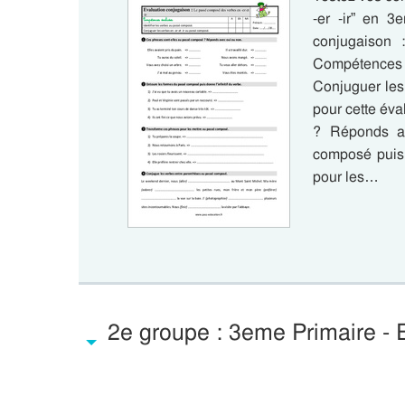
-er -ir” en 3
conjugaison 
Compétences é
Conjuguer les
pour cette év
? Réponds a
composé puis 
pour les…
2e groupe : 3eme Primaire - 