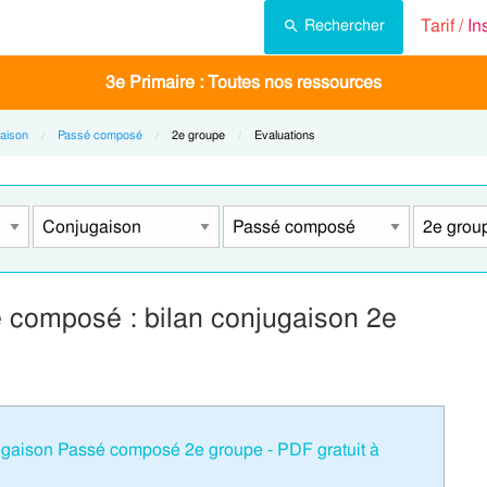
Tarif /
In
Rechercher
3e Primaire : Toutes nos ressources
aison
Passé composé
Current:
2e groupe
Current:
Evaluations
 composé : bilan conjugaison 2e
ugaison Passé composé 2e groupe - PDF gratuit à