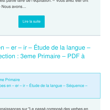
 est partie faire de l’équitation. – Vous avez été/ ont
 – Nous avons…
Lire la suite
– er – ir – Étude de la langue –
ection : 3eme Primaire – PDF à
eme Primaire
s en – er – ir – Étude de la langue – Séquence –
nnaissances sur “Le passé composé des verbes en