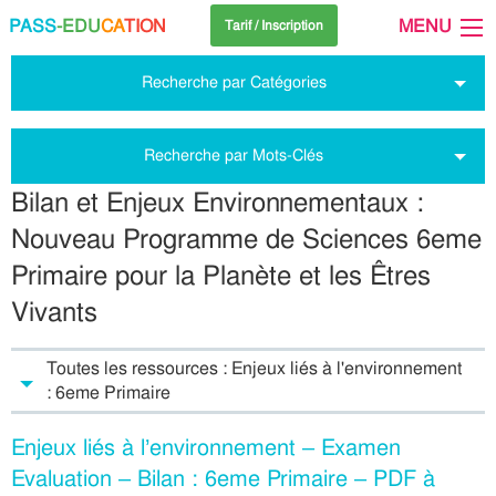
PASS
-EDU
CA
TION
MENU
Tarif / Inscription
Recherche par Catégories
Recherche par Mots-Clés
Bilan et Enjeux Environnementaux :
Nouveau Programme de Sciences 6eme
Primaire pour la Planète et les Êtres
Vivants
Toutes les ressources : Enjeux liés à l'environnement
: 6eme Primaire
Enjeux liés à l’environnement – Examen
Evaluation – Bilan : 6eme Primaire – PDF à