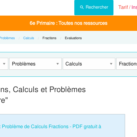
Tarif /
In
Rechercher
6e Primaire : Toutes nos ressources
Problèmes
Calculs
Current:
Fractions
Current:
Evaluations
ons, Calculs et Problèmes
re"
Problème de Calculs Fractions - PDF gratuit à