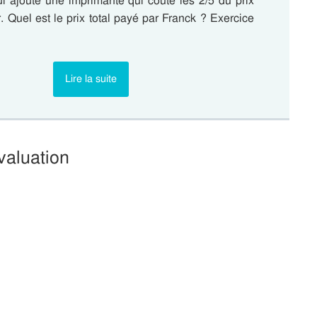
i ajoute une imprimante qui coûte les 2/5 du prix
r. Quel est le prix total payé par Franck ? Exercice
Lire la suite
valuation