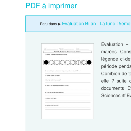
PDF à imprimer
Evaluation Bilan - La lune : 5eme
Paru dans ▶
Evaluation –
marées Consi
légende ci-de
période penda
Combien de tem
elle ? suite 
documents Ev
Sciences rtf E