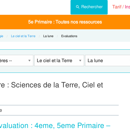
Tarif /
In
Rechercher
5e Primaire : Toutes nos ressources
gie
Le ciel et la Terre
Current:
La lune
Current:
Evaluations
e : Sciences de la Terre, Ciel et
e
aluation : 4eme, 5eme Primaire –