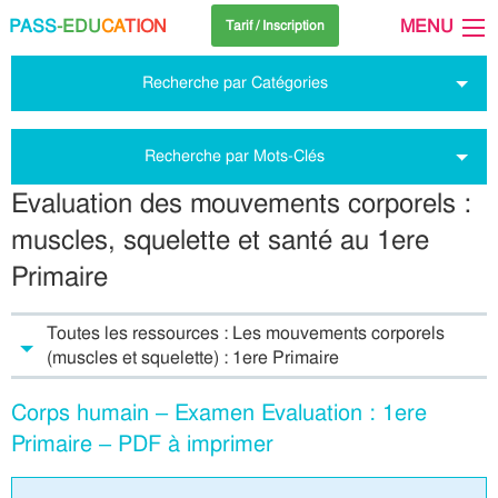
PASS
-EDU
CA
TION
MENU
Tarif / Inscription
Recherche par Catégories
Recherche par Mots-Clés
Evaluation des mouvements corporels :
muscles, squelette et santé au 1ere
Primaire
Toutes les ressources : Les mouvements corporels
(muscles et squelette) : 1ere Primaire
Corps humain – Examen Evaluation : 1ere
Primaire – PDF à imprimer