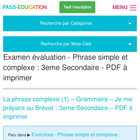
PASS
-EDU
CA
TION
MENU
Tarif / Inscription
Recherche par Catégories
Recherche par Mots-Clés
Examen évaluation - Phrase simple et
complexe : 3eme Secondaire - PDF à
imprimer
La phrase complexe (1) – Grammaire – Je me
prépare au Brevet : 3eme Secondaire – PDF à
imprimer
Exercices - Phrase simple et complexe :
Paru dans ▶