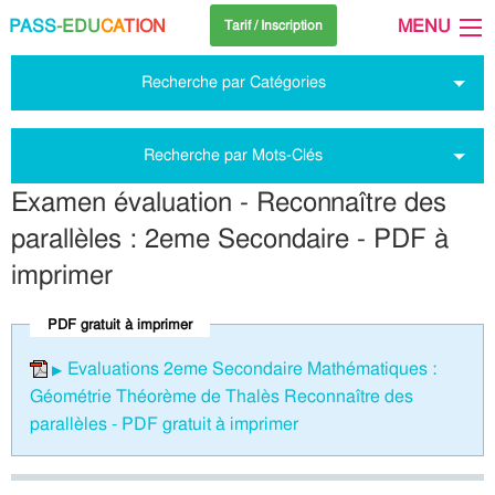
PASS
-EDU
CA
TION
MENU
Tarif / Inscription
Recherche par Catégories
Recherche par Mots-Clés
Examen évaluation - Reconnaître des
parallèles : 2eme Secondaire - PDF à
imprimer
PDF gratuit à imprimer
Evaluations 2eme Secondaire Mathématiques :
Géométrie Théorème de Thalès Reconnaître des
parallèles - PDF gratuit à imprimer