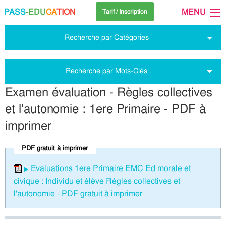
PASS
-EDU
CA
TION
MENU
Tarif / Inscription
Recherche par Catégories
Recherche par Mots-Clés
Examen évaluation - Règles collectives
et l'autonomie : 1ere Primaire - PDF à
imprimer
PDF gratuit à imprimer
Evaluations 1ere Primaire EMC Ed morale et
civique : Individu et élève Règles collectives et
l'autonomie - PDF gratuit à imprimer