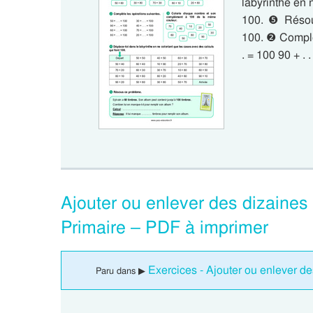
labyrinthe en 
100. ❺ Résous
100. ❷ Complèt
. = 100 90 + . 
Ajouter ou enlever des dizaines
Primaire – PDF à imprimer
Exercices - Ajouter ou enlever de
Paru dans ▶