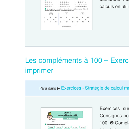
calculs en uti
Les compléments à 100 – Exerc
imprimer
Exercices - Stratégie de calcul m
Paru dans ▶
Exercices s
Consignes pou
100. ❷ Complè