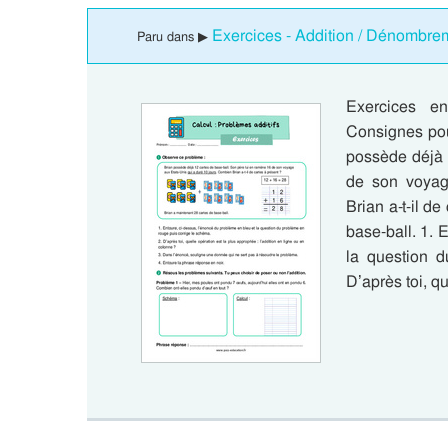
Exercices - Addition / Dénombre
Paru dans ▶
Exercices e
Consignes pou
possède déjà 
de son voyag
Brian a-t-il d
base-ball. 1. 
la question d
D’après toi, q