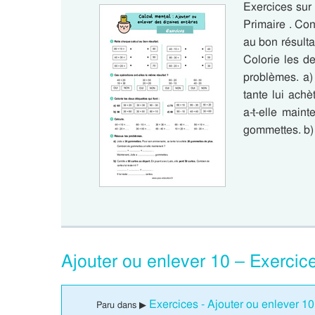
Exercices sur
Primaire . Co
au bon résulta
Colorie les d
problèmes. a)
tante lui ach
a-t-elle main
gommettes. b)
Ajouter ou enlever 10 – Exercic
Exercices - Ajouter ou enlever 1
Paru dans ▶