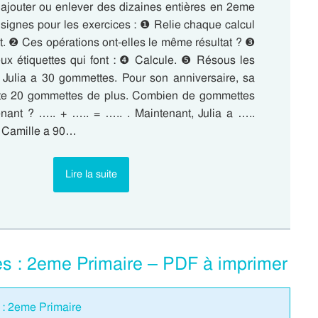
 ajouter ou enlever des dizaines entières en 2eme
nsignes pour les exercices : ❶ Relie chaque calcul
t. ❷ Ces opérations ont-elles le même résultat ? ❸
eux étiquettes qui font : ❹ Calcule. ❺ Résous les
 Julia a 30 gommettes. Pour son anniversaire, sa
ète 20 gommettes de plus. Combien de gommettes
tenant ? ….. + ….. = ….. . Maintenant, Julia a …..
 Camille a 90…
Lire la suite
es : 2eme Primaire – PDF à imprimer
0 : 2eme Primaire