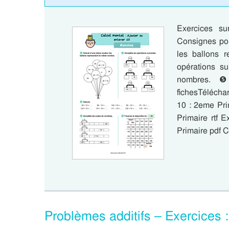
Exercices s
Consignes pou
les ballons 
opérations s
nombres. ❺
fichesTélécha
10 : 2eme Pri
Primaire rtf 
Primaire pdf 
Problèmes additifs – Exercices