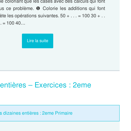
ne coloriant que les cases avec des calculs qui font
 ce problème. ❶ Colorie les additions qui font
e les opérations suivantes. 50 + . . . = 100 30 + . .
. . = 100 40…
Lire la suite
 entières – Exercices : 2eme
s dizaines entières : 2eme Primaire