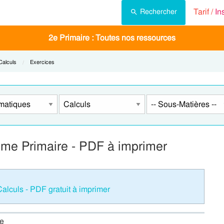
Tarif /
In
Rechercher
2e Primaire : Toutes nos ressources
Current:
Calculs
Current:
Exercices
2eme Primaire - PDF à imprimer
lculs - PDF gratuit à imprimer
re