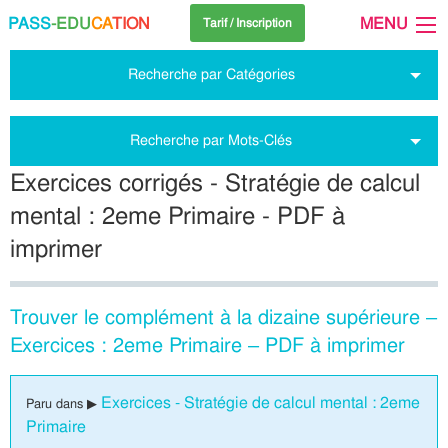
PASS
-EDU
CA
TION
MENU
Tarif / Inscription
Recherche par Catégories
Recherche par Mots-Clés
Exercices corrigés - Stratégie de calcul
mental : 2eme Primaire - PDF à
imprimer
Trouver le complément à la dizaine supérieure –
Exercices : 2eme Primaire – PDF à imprimer
Exercices - Stratégie de calcul mental : 2eme
Paru dans ▶
Primaire