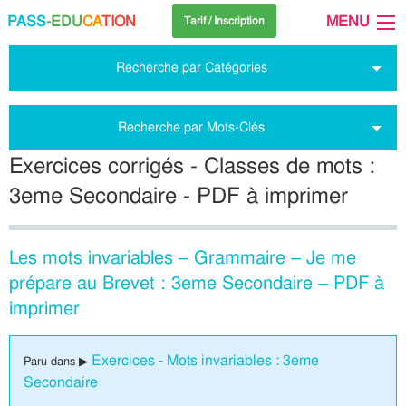
PASS
-EDU
CA
TION
MENU
Tarif / Inscription
Recherche par Catégories
Recherche par Mots-Clés
Exercices corrigés - Classes de mots :
3eme Secondaire - PDF à imprimer
Les mots invariables – Grammaire – Je me
prépare au Brevet : 3eme Secondaire – PDF à
imprimer
Exercices - Mots invariables : 3eme
Paru dans ▶
Secondaire