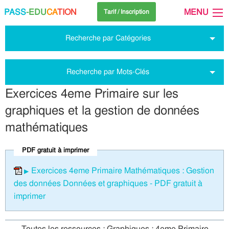
PASS
-EDU
CA
TION
MENU
Tarif / Inscription
Recherche par Catégories
Recherche par Mots-Clés
Exercices 4eme Primaire sur les
graphiques et la gestion de données
mathématiques
PDF gratuit à imprimer
Exercices 4eme Primaire Mathématiques : Gestion
des données Données et graphiques - PDF gratuit à
imprimer
Toutes les ressources : Graphiques : 4eme Primaire