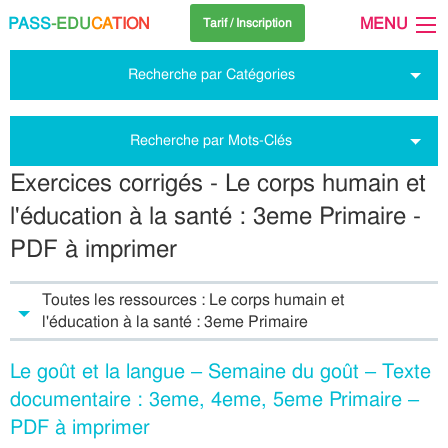
PASS
-EDU
CA
TION
MENU
Tarif / Inscription
Recherche par Catégories
Recherche par Mots-Clés
Exercices corrigés - Le corps humain et
l'éducation à la santé : 3eme Primaire -
PDF à imprimer
Toutes les ressources : Le corps humain et
l'éducation à la santé : 3eme Primaire
Le goût et la langue – Semaine du goût – Texte
documentaire : 3eme, 4eme, 5eme Primaire –
PDF à imprimer