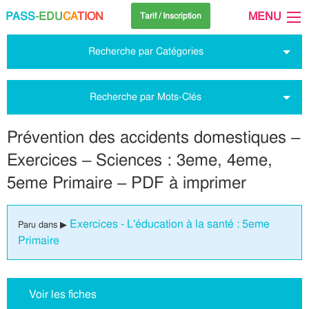
PASS
-EDU
CA
TION
MENU
Tarif / Inscription
Recherche par Catégories
Recherche par Mots-Clés
Prévention des accidents domestiques –
Exercices – Sciences : 3eme, 4eme,
5eme Primaire – PDF à imprimer
Exercices - L'éducation à la santé : 5eme
Paru dans ▶
Primaire
Voir les fiches