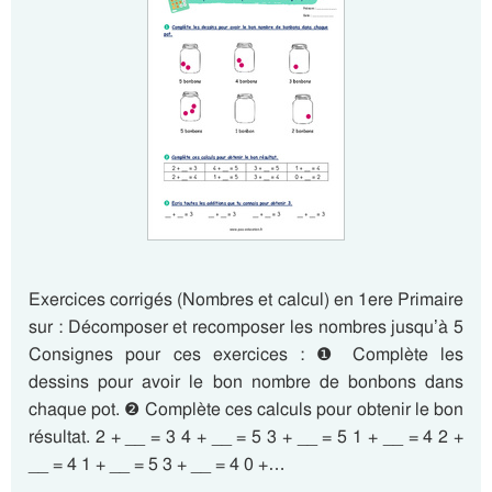
Exercices corrigés (Nombres et calcul) en 1ere Primaire
sur : Décomposer et recomposer les nombres jusqu’à 5
Consignes pour ces exercices : ❶ Complète les
dessins pour avoir le bon nombre de bonbons dans
chaque pot. ❷ Complète ces calculs pour obtenir le bon
résultat. 2 + __ = 3 4 + __ = 5 3 + __ = 5 1 + __ = 4 2 +
__ = 4 1 + __ = 5 3 + __ = 4 0 +…