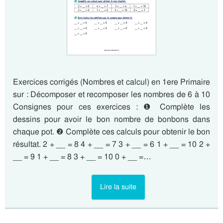
Exercices corrigés (Nombres et calcul) en 1ere Primaire
sur : Décomposer et recomposer les nombres de 6 à 10
Consignes pour ces exercices : ❶ Complète les
dessins pour avoir le bon nombre de bonbons dans
chaque pot. ❷ Complète ces calculs pour obtenir le bon
résultat. 2 + __ = 8 4 + __ = 7 3 + __ = 6 1 + __ = 10 2 +
__ = 9 1 + __ = 8 3 + __ = 10 0 + __ =…
Lire la suite