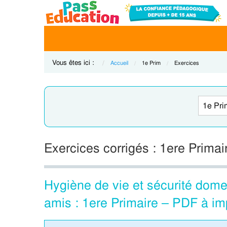
Vous êtes ici :
Accueil
Current:
1e Prim
Current:
Exercices
Exercices corrigés : 1ere Prima
Hygiène de vie et sécurité dome
amis : 1ere Primaire – PDF à im