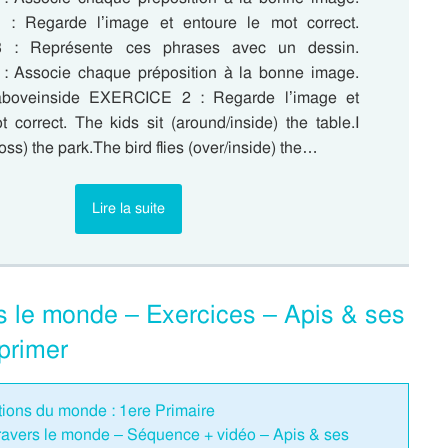
 Regarde l’image et entoure le mot correct.
: Représente ces phrases avec un dessin.
 Associe chaque préposition à la bonne image.
aboveinside EXERCICE 2 : Regarde l’image et
 correct. The kids sit (around/inside) the table.I
oss) the park.The bird flies (over/inside) the…
Lire la suite
rs le monde – Exercices – Apis & ses
primer
ations du monde : 1ere Primaire
travers le monde – Séquence + vidéo – Apis & ses