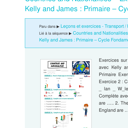
Kelly and James : Primaire – C
Leçons et exercices - Transport /
Paru dans ▶
Countries and Nationalitie
Lié à la séquence ▶
Kelly and James : Primaire – Cycle Fondam
Exercices sur
avec Kelly 
Primaire Exe
Exercice 2 : C
_ lan _ W_le
Complète avec
are ….. 2. Th
England are …