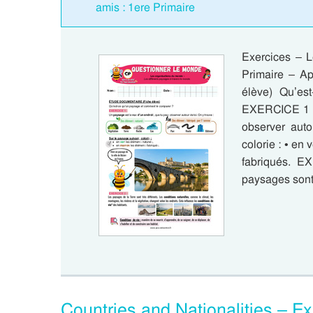
amis : 1ere Primaire
Exercices – L
Primaire – 
élève) Qu’es
EXERCICE 1 : 
observer auto
colorie : • en
fabriqués. E
paysages sont
Countries and Nationalities – E