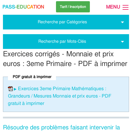
PASS
-EDU
CA
TION
MENU
Tarif / Inscription
Recherche par Catégories
Recherche par Mots-Clés
Exercices corrigés - Monnaie et prix
euros : 3eme Primaire - PDF à imprimer
PDF gratuit à imprimer
Exercices 3eme Primaire Mathématiques :
Grandeurs / Mesures Monnaie et prix euros - PDF
gratuit à imprimer
Résoudre des problèmes faisant intervenir la