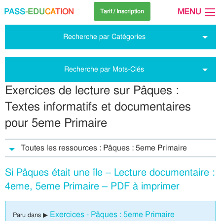
PASS
-EDU
CA
TION
MENU
Tarif / Inscription
Recherche par Catégories
Recherche par Mots-Clés
Exercices de lecture sur Pâques :
Textes informatifs et documentaires
pour 5eme Primaire
Toutes les ressources : Pâques : 5eme Primaire
Si Pâques était une île – Lecture documentaire :
4eme, 5eme Primaire – PDF à imprimer
Exercices - Pâques : 5eme Primaire
Paru dans ▶