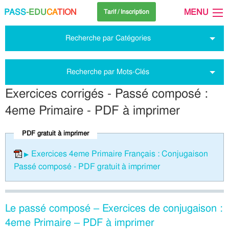
PASS
-EDU
CA
TION
MENU
Tarif / Inscription
Recherche par Catégories
Recherche par Mots-Clés
Exercices corrigés - Passé composé :
4eme Primaire - PDF à imprimer
PDF gratuit à imprimer
Exercices 4eme Primaire Français : Conjugaison
Passé composé - PDF gratuit à imprimer
Le passé composé – Exercices de conjugaison :
4eme Primaire – PDF à imprimer