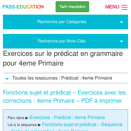
PASS
-EDU
CA
TION
MENU
Tarif / Inscription
Recherche par Catégories
Recherche par Mots-Clés
Exercices sur le prédicat en grammaire
pour 4eme Primaire
Toutes les ressources : Prédicat : 4eme Primaire
Fonctions sujet et prédicat – Exercices avec les
corrections : 4eme Primaire – PDF à imprimer
Exercices - Prédicat : 4eme Primaire
Paru dans ▶
Fonctions sujet et prédicat – Séquence
Lié à la séquence ▶