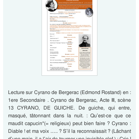
Lecture sur Cyrano de Bergerac (Edmond Rostand) en :
1ere Secondaire . Cyrano de Bergerac, Acte III, scène
13 CYRANO, DE GUICHE. De guiche, qui entre,
masqué, tâtonnant dans la nuit. : Qu’est-ce que ce
maudit capucin*(= religieux) peut bien faire ? Cyrano :
Diable ! et ma voix ….. ? S’il la reconnaissait ? (Lâchant
d’une main, il a l’air de tourner une invisible clef.) : Cric !