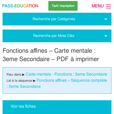
PASS
-EDU
CA
TION
MENU
Tarif / Inscription
Recherche par Catégories
Recherche par Mots-Clés
Fonctions affines – Carte mentale :
3eme Secondaire – PDF à imprimer
Carte mentale - Fonctions : 3eme Secondaire
Paru dans ▶
Fonctions affines – Séquence complète
Lié à la séquence ▶
: 3eme Secondaire
Voir les fiches