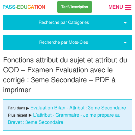
PASS
-EDU
CA
TION
MENU
Tarif / Inscription
Recherche par Catégories
Recherche par Mots-Clés
Fonctions attribut du sujet et attribut du
COD – Examen Evaluation avec le
corrigé : 3eme Secondaire – PDF à
imprimer
Evaluation Bilan - Attribut : 3eme Secondaire
Paru dans ▶
L’attribut - Grammaire - Je me prépare au
Plus récent ▶
Brevet : 3eme Secondaire