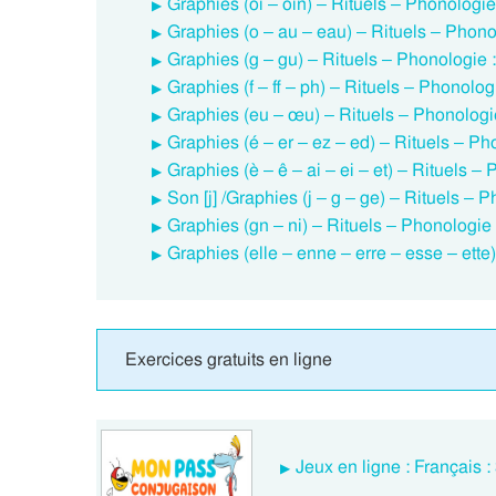
Graphies (oi – oin) – Rituels – Phonologi
Graphies (o – au – eau) – Rituels – Phon
Graphies (g – gu) – Rituels – Phonologie
Graphies (f – ff – ph) – Rituels – Phonolo
Graphies (eu – œu) – Rituels – Phonolog
Graphies (é – er – ez – ed) – Rituels – P
Graphies (è – ê – ai – ei – et) – Rituels 
Son [j] /Graphies (j – g – ge) – Rituels –
Graphies (gn – ni) – Rituels – Phonologi
Graphies (elle – enne – erre – esse – ett
Exercices gratuits en ligne
Jeux en ligne : Français 