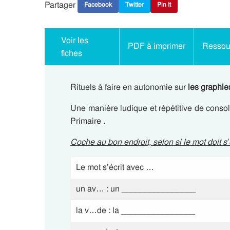
Partager
Facebook
Twitter
Pin It
Voir les
PDF à imprimer
Ressour
fiches
Rituels à faire en autonomie sur
les graphies
Une manière ludique et répétitive de conso
Primaire .
Coche au bon endroit, selon si le mot doit s
’
Le mot s’écrit avec …
un av… : un ________________
la v…de : la ________________