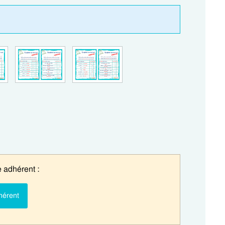
 adhérent :
hérent