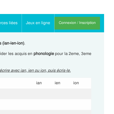
ces liées
Jeux en ligne
Connexion / Inscription
 (ian-ien-ion)
.
lider les acquis en
phonologie
pour la 2eme, 3eme
é
crire avec
ian
,
ien
ou
ion
, puis écris-le.
ian
ien
ion