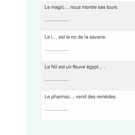
Le magic… nous montre ses tours.
……………
Le l… est le roi de la savane.
……………
Le Nil est un fleuve égypt… .
……………
Le pharmac… vend des remèdes.
……………