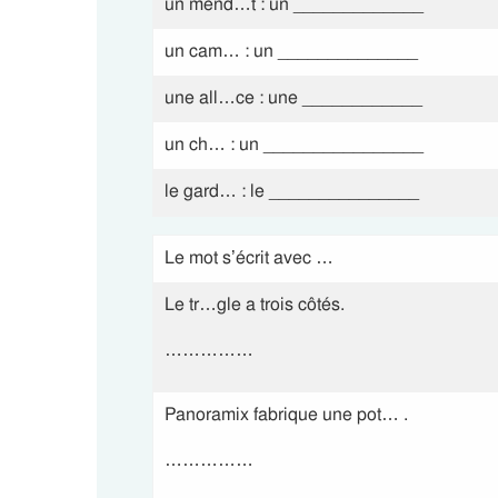
un mend…t : un _____________
un cam… : un ______________
une all…ce : une ____________
un ch… : un ________________
le gard… : le _______________
Le mot s’écrit avec …
Le tr…gle a trois côtés.
……………
Panoramix fabrique une pot… .
……………