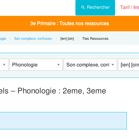
Tarif /
In
Rechercher
3e Primaire : Toutes nos ressources
ogie
Son complexe, confusion
Current:
[ien] [oin]
Current:
Ttes Ressources
tuels – Phonologie : 2eme, 3eme