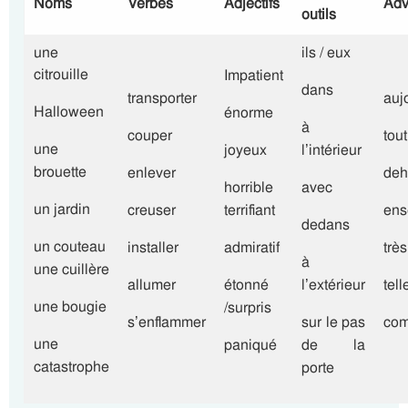
Noms
Verbes
Adjectifs
Adv
outils
une
ils / eux
citrouille
Impatient
dans
transporter
auj
Halloween
énorme
à
couper
tout
une
joyeux
l’intérieur
brouette
enlever
deh
horrible
avec
un jardin
creuser
terrifiant
ens
dedans
un couteau
installer
admiratif
très
à
une cuillère
allumer
étonné
l’extérieur
tel
une bougie
/surpris
s’enflammer
sur le pas
com
une
paniqué
de la
catastrophe
porte