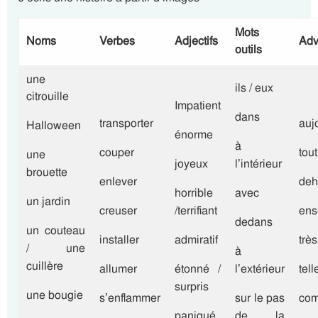
Mots
Noms
Verbes
Adjectifs
Adv
outils
une
ils / eux
citrouille
Impatient
dans
transporter
auj
Halloween
énorme
à
couper
tout
une
joyeux
l’intérieur
brouette
enlever
deh
horrible
avec
un jardin
creuser
/terrifiant
ens
dedans
un couteau
installer
admiratif
très
/ une
à
cuillère
allumer
étonné /
l’extérieur
tel
surpris
une bougie
s’enflammer
sur le pas
com
paniqué
de la