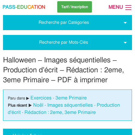
PASS
-EDU
CA
TION
MENU
Tarif / Inscription
Recherche par Catégories
Recherche par Mots-Clés
Halloween – Images séquentielles –
Production d’écrit – Rédaction : 2eme,
3eme Primaire – PDF à imprimer
Exercices - 3eme Primaire
Paru dans ▶
Noël - Images séquentielles - Production
Plus récent ▶
d'écrit - Rédaction : 2eme, 3eme Primaire