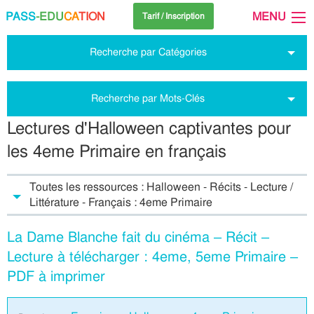
PASS
-EDU
CA
TION
MENU
Tarif / Inscription
Recherche par Catégories
Recherche par Mots-Clés
Lectures d'Halloween captivantes pour
les 4eme Primaire en français
Toutes les ressources : Halloween - Récits - Lecture /
Littérature - Français : 4eme Primaire
La Dame Blanche fait du cinéma – Récit –
Lecture à télécharger : 4eme, 5eme Primaire –
PDF à imprimer