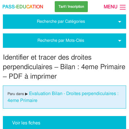
PASS
-EDU
CA
TION
MENU
Tarif / Inscription
Recherche par Catégories
Recherche par Mots-Clés
Identifier et tracer des droites
perpendiculaires – Bilan : 4eme Primaire
– PDF à imprimer
Evaluation Bilan - Droites perpendiculaires :
Paru dans ▶
4eme Primaire
Voir les fiches