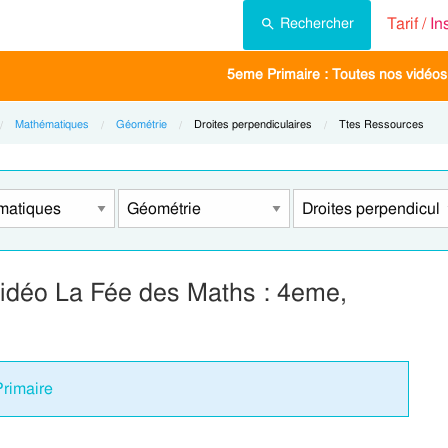
Tarif /
In
Rechercher
5eme Primaire : Toutes nos vidéos 
Mathématiques
Géométrie
Current:
Droites perpendiculaires
Current:
Ttes Ressources
Vidéo La Fée des Maths : 4eme,
Primaire