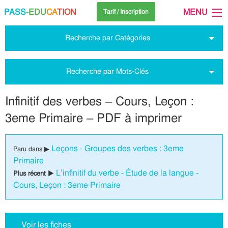
PASS
-EDU
CA
TION
MENU
Tarif / Inscription
Recherche par Catégories
Recherche par Mots-Clés
Infinitif des verbes – Cours, Leçon :
3eme Primaire – PDF à imprimer
Leçons - Groupes des verbes : 3eme
Paru dans ▶
Primaire
L’infinitif du verbe - Étude de la langue -
Plus récent ▶
Cours, Leçon : 3eme Primaire
Voir les fiches