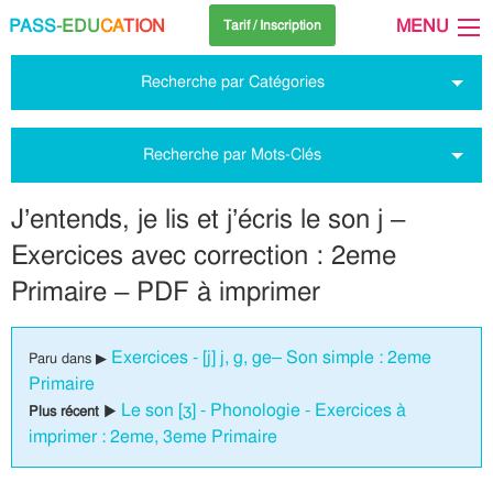
PASS
-EDU
CA
TION
MENU
Tarif / Inscription
Recherche par Catégories
Recherche par Mots-Clés
J’entends, je lis et j’écris le son j –
Exercices avec correction : 2eme
Primaire – PDF à imprimer
Exercices - [j] j, g, ge– Son simple : 2eme
Paru dans ▶
Primaire
Le son [ʒ] - Phonologie - Exercices à
Plus récent ▶
imprimer : 2eme, 3eme Primaire