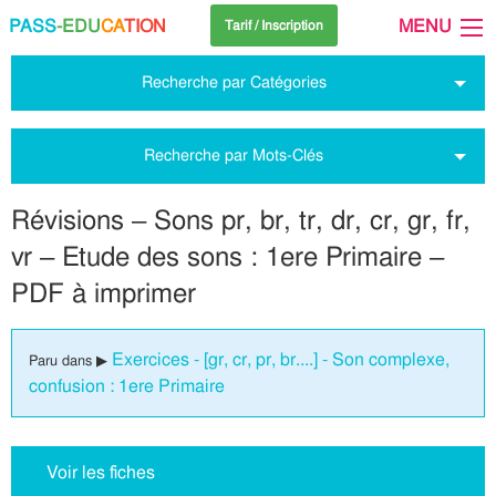
PASS
-EDU
CA
TION
MENU
Tarif / Inscription
Recherche par Catégories
Recherche par Mots-Clés
Révisions – Sons pr, br, tr, dr, cr, gr, fr,
vr – Etude des sons : 1ere Primaire –
PDF à imprimer
Exercices - [gr, cr, pr, br....] - Son complexe,
Paru dans ▶
confusion : 1ere Primaire
Voir les fiches