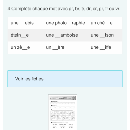
4 Complète chaque mot avec pr, br, tr, dr, cr, gr, fr ou vr.
une __ebis
une photo__raphie
un chè__e
étein__e
une __amboise
une __ison
un zè__e
un __ère
une __iffe
Voir les fiches