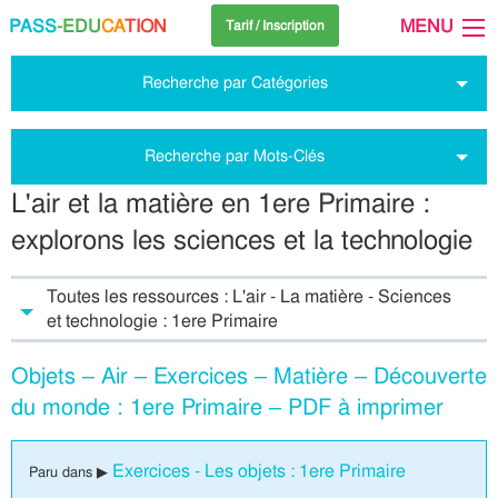
PASS
-EDU
CA
TION
MENU
Tarif / Inscription
Recherche par Catégories
Recherche par Mots-Clés
L'air et la matière en 1ere Primaire :
explorons les sciences et la technologie
Toutes les ressources : L'air - La matière - Sciences
et technologie : 1ere Primaire
Objets – Air – Exercices – Matière – Découverte
du monde : 1ere Primaire – PDF à imprimer
Exercices - Les objets : 1ere Primaire
Paru dans ▶