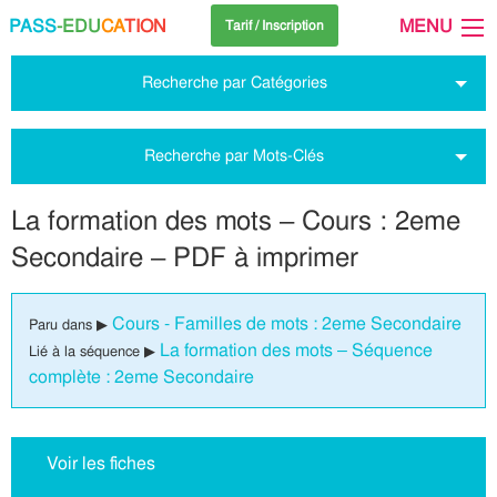
PASS
-EDU
CA
TION
MENU
Tarif / Inscription
Recherche par Catégories
Recherche par Mots-Clés
La formation des mots – Cours : 2eme
Secondaire – PDF à imprimer
Cours - Familles de mots : 2eme Secondaire
Paru dans ▶
La formation des mots – Séquence
Lié à la séquence ▶
complète : 2eme Secondaire
Voir les fiches