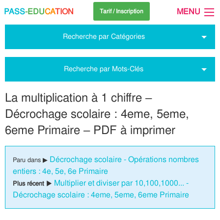
PASS
-EDU
CA
TION
MENU
Tarif / Inscription
Recherche par Catégories
Recherche par Mots-Clés
La multiplication à 1 chiffre –
Décrochage scolaire : 4eme, 5eme,
6eme Primaire – PDF à imprimer
Décrochage scolaire - Opérations nombres
Paru dans ▶
entiers : 4e, 5e, 6e Primaire
Multiplier et diviser par 10,100,1000... -
Plus récent ▶
Décrochage scolaire : 4eme, 5eme, 6eme Primaire