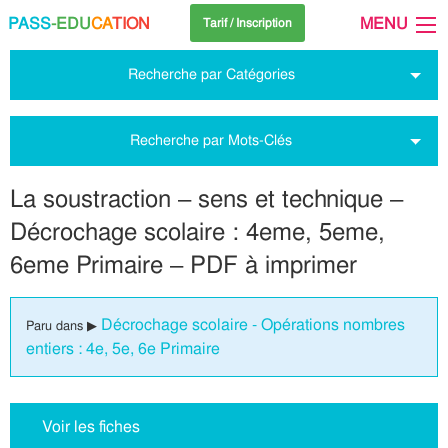
PASS
-EDU
CA
TION
MENU
Tarif / Inscription
Recherche par Catégories
Recherche par Mots-Clés
La soustraction – sens et technique –
Décrochage scolaire : 4eme, 5eme,
6eme Primaire – PDF à imprimer
Décrochage scolaire - Opérations nombres
Paru dans ▶
entiers : 4e, 5e, 6e Primaire
Voir les fiches