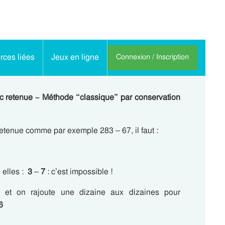
ces liées
Jeux en ligne
Connexion / Inscription
c
retenue
– Méthode “classique” par conservation
etenue comme par exemple 283 – 67, il faut :
 elles :
3
–
7
: c’est impossible !
 et on rajoute une dizaine aux dizaines pour
6