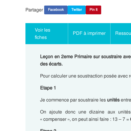
Partager
Facebook
Twitter
Pin It
Voir les
PDF à imprimer
Ressour
fiches
Leçon en 2eme Primaire sur soustraire
ave
des écarts.
Pour calculer une soustraction posée avec r
Etape 1
Je commence par soustraire les
unités
entre
On ajoute donc une dizaine aux unités
« compenser », on peut ainsi faire : 13 – 7 =