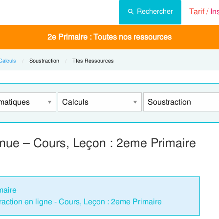
Tarif /
In
Rechercher
2e Primaire : Toutes nos ressources
Calculs
Current:
Soustraction
Current:
Ttes Ressources
enue – Cours, Leçon : 2eme Primaire
maire
raction en ligne - Cours, Leçon : 2eme Primaire