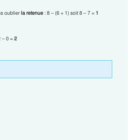
ns oublier
la retenue
: 8 – (6 + 1) soit 8 – 7 =
1
2 – 0 =
2