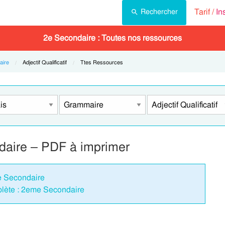
Tarif /
In
Rechercher
2e Secondaire : Toutes nos ressources
ire
Current:
Adjectif Qualificatif
Current:
Ttes Ressources
ndaire – PDF à imprimer
me Secondaire
plète : 2eme Secondaire