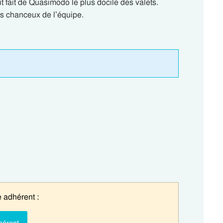
ait fait de Quasimodo le plus docile des valets.
oins chanceux de l’équipe.
 adhérent :