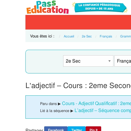
Vous êtes ici :
Accueil
2e Sec
Français
Gramma
L’adjectif – Cours : 2eme Seco
Cours - Adjectif Qualificatif : 2e
Paru dans ▶
L’adjectif – Séquence com
Lié à la séquence ▶
Partager
Facebook
Twitter
Pin It