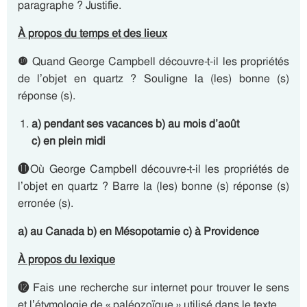
paragraphe ? Justifie.
À propos du temps et des lieux
❿
Quand George Campbell découvre-t-il les propriétés
de l’objet en quartz ? Souligne la (les) bonne (s)
réponse (s).
a) pendant ses vacances b) au mois d’août
c) en plein midi
⓫
Où George Campbell découvre-t-il les propriétés de
l’objet en quartz ? Barre la (les) bonne (s) réponse (s)
erronée (s).
a) au Canada b) en Mésopotamie c) à Providence
À propos du lexique
⓬
Fais une recherche sur internet pour trouver le sens
et l’étymologie de « paléozoïque » utilisé dans le texte.