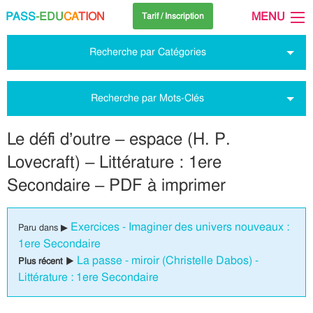
PASS
-EDU
CA
TION
MENU
Tarif / Inscription
Recherche par Catégories
Recherche par Mots-Clés
Le défi d’outre – espace (H. P.
Lovecraft) – Littérature : 1ere
Secondaire – PDF à imprimer
Exercices - Imaginer des univers nouveaux :
Paru dans ▶
1ere Secondaire
La passe - miroir (Christelle Dabos) -
Plus récent ▶
Littérature : 1ere Secondaire