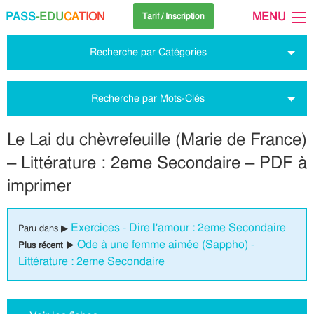
PASS
-EDU
CA
TION
MENU
Tarif / Inscription
Recherche par Catégories
Recherche par Mots-Clés
Le Lai du chèvrefeuille (Marie de France)
– Littérature : 2eme Secondaire – PDF à
imprimer
Exercices - Dire l'amour : 2eme Secondaire
Paru dans ▶
Ode à une femme aimée (Sappho) -
Plus récent ▶
Littérature : 2eme Secondaire