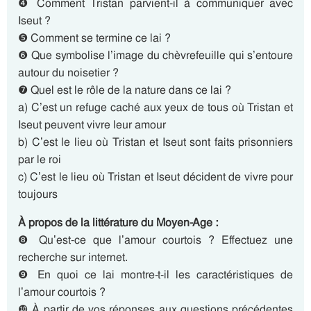
❹ Comment Tristan parvient-il à communiquer avec
Iseut ?
❺ Comment se termine ce lai ?
❻ Que symbolise l’image du chèvrefeuille qui s’entoure
autour du noisetier ?
❼ Quel est le rôle de la nature dans ce lai ?
a) C’est un refuge caché aux yeux de tous où Tristan et
Iseut peuvent vivre leur amour
b) C’est le lieu où Tristan et Iseut sont faits prisonniers
par le roi
c) C’est le lieu où Tristan et Iseut décident de vivre pour
toujours
À propos de la littérature du Moyen-Age :
❽ Qu’est-ce que l’amour courtois ? Effectuez une
recherche sur internet.
❾ En quoi ce lai montre-t-il les caractéristiques de
l’amour courtois ?
❿ À partir de vos réponses aux questions précédentes