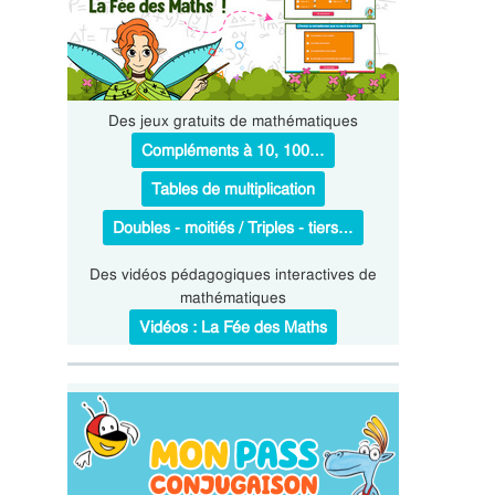
Des jeux gratuits de mathématiques
Compléments à 10, 100…
Tables de multiplication
Doubles - moitiés / Triples - tiers…
Des vidéos pédagogiques interactives de
mathématiques
Vidéos : La Fée des Maths