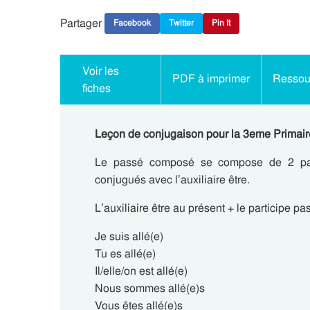
Partager
Facebook
Twitter
Pin It
Voir les
PDF à imprimer
Ressour
fiches
Leçon de conjugaison pour la 3eme Primaire 
Le passé composé se compose de 2 part
conjugués avec l’auxiliaire être.
L’auxiliaire être au présent + le participe p
Je suis allé(e)
Tu es allé(e)
Il/elle/on est allé(e)
Nous sommes allé(e)s
Vous êtes allé(e)s