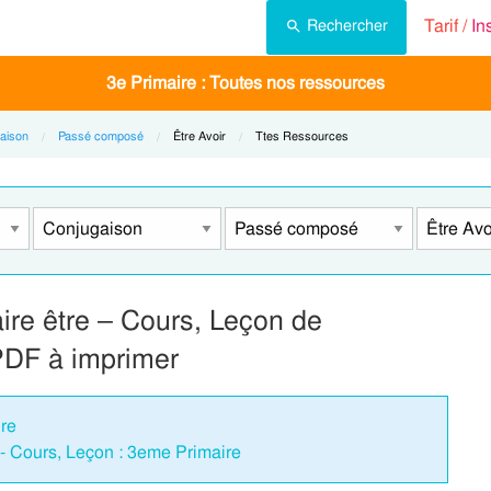
Tarif /
In
Rechercher
3e Primaire : Toutes nos ressources
aison
Passé composé
Current:
Être Avoir
Current:
Ttes Ressources
ire être – Cours, Leçon de
PDF à imprimer
ire
 - Cours, Leçon : 3eme Primaire