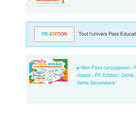
Tout l'univers Pass Educat
PE
-E
DI
TION
Mon Pass conjugaison - F
classe - PE Edition : 2eme
3eme Secondaire