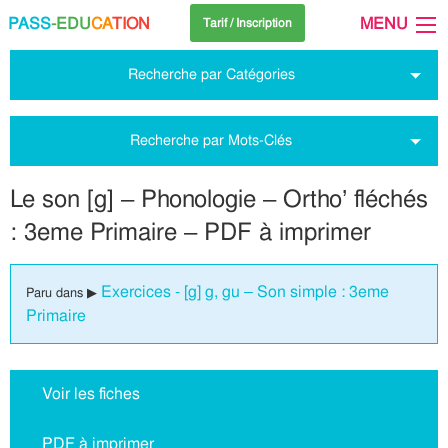
PASS
-EDU
CA
TION
MENU
Tarif / Inscription
Recherche par Catégories
Recherche par Mots-Clés
Le son [g] – Phonologie – Ortho’ fléchés
: 3eme Primaire – PDF à imprimer
Exercices - [g] g, gu – Son simple : 3eme
Paru dans ▶
Primaire
Voir les fiches
PDF à imprimer