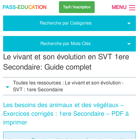
PASS
-EDU
CA
TION
MENU
Tarif / Inscription
Recherche par Catégories
Recherche par Mots-Clés
Le vivant et son évolution en SVT 1ere
Secondaire: Guide complet
Toutes les ressources : Le vivant et son évolution -
SVT : 1ere Secondaire
Les besoins des animaux et des végétaux –
Exercices corrigés : 1ere Secondaire – PDF à
imprimer