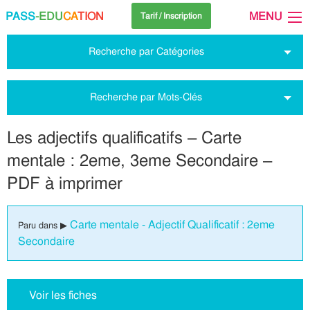
PASS
-EDU
CA
TION
MENU
Tarif / Inscription
Recherche par Catégories
Recherche par Mots-Clés
Les adjectifs qualificatifs – Carte
mentale : 2eme, 3eme Secondaire –
PDF à imprimer
Carte mentale - Adjectif Qualificatif : 2eme
Paru dans ▶
Secondaire
Voir les fiches