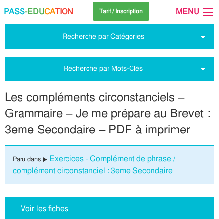
PASS
-EDU
CA
TION
MENU
Tarif / Inscription
Recherche par Catégories
Recherche par Mots-Clés
Les compléments circonstanciels –
Grammaire – Je me prépare au Brevet :
3eme Secondaire – PDF à imprimer
Exercices - Complément de phrase /
Paru dans ▶
complément circonstanciel : 3eme Secondaire
Voir les fiches